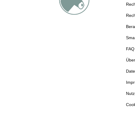
Rec
Rec
Bera
Sma
FAQ
Über
Date
Imp
Nut
Cook