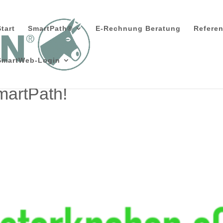
Start
SmartPath®
E-Rechnung Beratung
Refere
SmartWeb-Login
martPath!