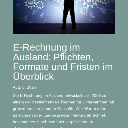
E-Rechnung im
Ausland: Pflichten,
Formate und Fristen im
Überblick
Aug. 6, 2026
Die E-Rechnung im Ausland entwickelt sich 2026 zu
einem der bestimmenden Themen für Unternehmen mit
grenzüberschreitendem Geschäft. Wer Waren oder
Leistungen über Landesgrenzen hinweg abrechnet,
bekommt es zunehmend mit verpflichtenden