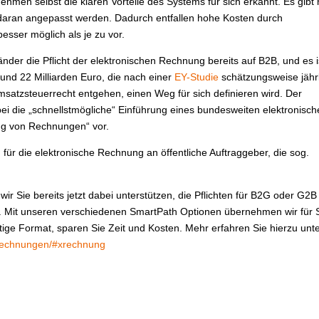
hmen selbst die klaren Vorteile des Systems für sich erkannt. Es gibt 
 daran angepasst werden. Dadurch entfallen hohe Kosten durch
sser möglich als je zu vor.
der die Pflicht der elektronischen Rechnung bereits auf B2B, und es i
rund 22 Milliarden Euro, die nach einer
EY-Studie
schätzungsweise jähr
satzsteuerrecht entgehen, einen Weg für sich definieren wird. Der
abei die „schnellstmögliche“ Einführung eines bundesweiten elektronisc
ung von Rechnungen“ vor.
ür die elektronische Rechnung an öffentliche Auftraggeber, die sog.
ir Sie bereits jetzt dabei unterstützen, die Pflichten für B2G oder G2B
en. Mit unseren verschiedenen SmartPath Optionen übernehmen wir für 
tige Format, sparen Sie Zeit und Kosten. Mehr erfahren Sie hierzu unt
e-rechnungen/#xrechnung