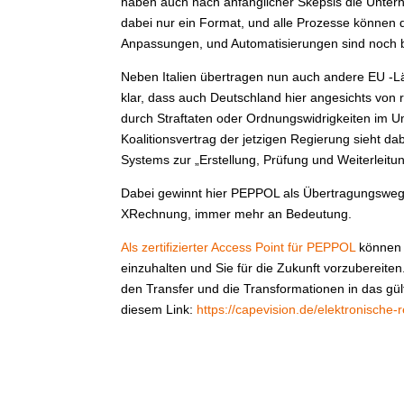
haben auch nach anfänglicher Skepsis die Unterne
dabei nur ein Format, und alle Prozesse können
Anpassungen, und Automatisierungen sind noch be
Neben Italien übertragen nun auch andere EU -Län
klar, dass auch Deutschland hier angesichts von 
durch Straftaten oder Ordnungswidrigkeiten im Um
Koalitionsvertrag der jetzigen Regierung sieht d
Systems zur „Erstellung, Prüfung und Weiterleit
Dabei gewinnt hier PEPPOL als Übertragungsweg f
XRechnung, immer mehr an Bedeutung.
Als zertifizierter Access Point für PEPPOL
können w
einzuhalten und Sie für die Zukunft vorzubereit
den Transfer und die Transformationen in das gül
diesem Link:
https://capevision.de/elektronisch