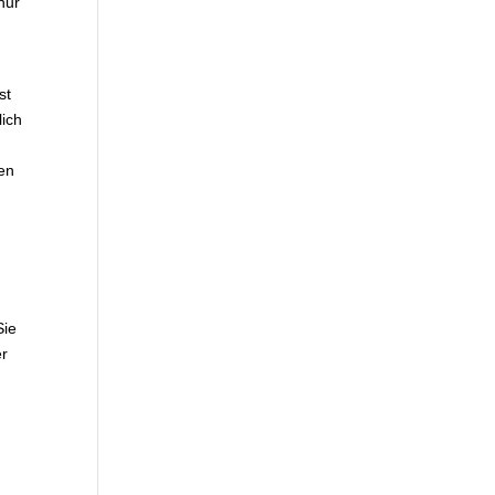
nur
st
lich
hen
Sie
er