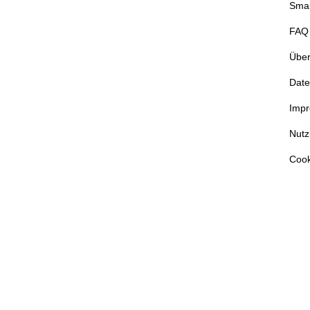
Sma
FAQ
Über
Date
Imp
Nut
Cook