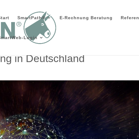
Start
SmartPath®
E-Rechnung Beratung
Refere
SmartWeb-Login
ing in Deutschland